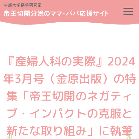
『産婦人科の実際』2024
年3月号（金原出版）の特
集「帝王切開のネガティ
ブ・インパクトの克服と
新たな取り組み」に執筆